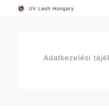
Skip
UV Lash Hungary
to
content
Adatkezelési tájé