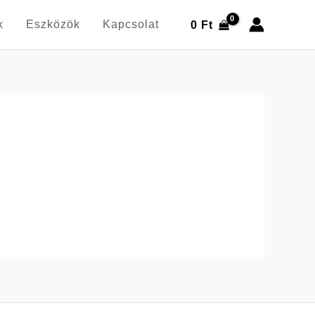
k
Eszközök
Kapcsolat
0
Ft