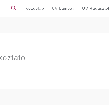
Search
Kezdőlap
UV Lámpák
UV Ragasztó
koztató