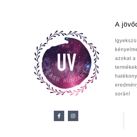
A jövő
Igyekszü
kényelme
azokat 
termékek
hatékony
eredmény
során!