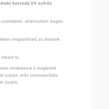
ablak) használj UV szűrős
yos esetekben, amennyiben magas
kban megtalálható az általunk
e takard le.
 nem rendelkezik a megfelelő
ább száraz, erős szennyeződés
m vízálló.