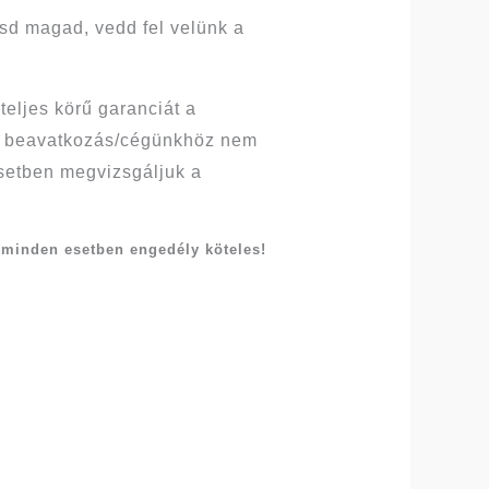
tsd magad, vedd fel velünk a
eljes körű garanciát a
ső beavatkozás/cégünkhöz nem
esetben megvizsgáljuk a
 minden esetben engedély köteles!