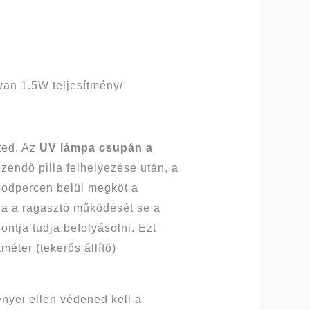
 van 1.5W teljesítmény/
eted. Az
UV lámpa csupán a
zendő pilla felhelyezése után, a
sodpercen belül megköt a
ja a ragasztó működését se a
ntja tudja befolyásolni. Ezt
méter (tekerős állító)
nyei ellen védened kell a