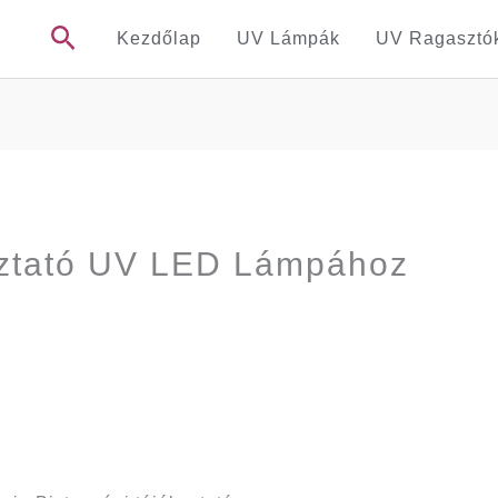
Search
Kezdőlap
UV Lámpák
UV Ragasztó
oztató UV LED Lámpához