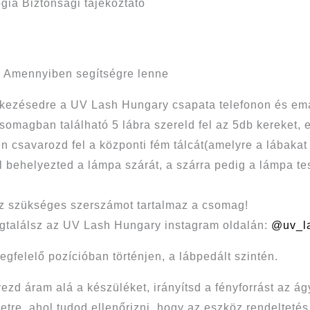
ia Biztonsági tájékoztató
t. Amennyiben segítségre lenne
lkezésedre a UV Lash Hungary csapata telefonon és ema
omagban található 5 lábra szereld fel az 5db kereket, e
en csavarozd fel a központi fém tálcát(amelyre a lábakat
ll behelyezted a lámpa szárát, a szárra pedig a lámpa te
z szükséges szerszámot tartalmaz a csomag!
találsz az UV Lash Hungary instagram oldalán:
@uv_l
felelő pozícióban történjen, a lábpedált szintén.
ezd áram alá a készüléket, irányítsd a fényforrást az á
letre, ahol tudod ellenőrizni, hogy az eszköz rendeltet