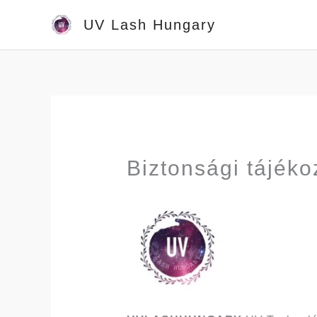
Skip
UV Lash Hungary
to
content
Biztonsági tájék