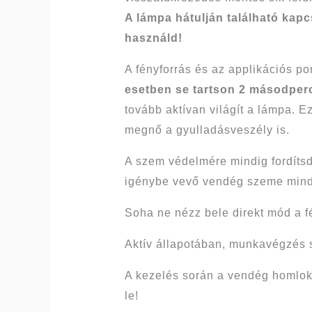
A lámpa hátulján található kapc
használd!
A fényforrás és az applikációs p
esetben se tartson 2 másodper
tovább aktívan világít a lámpa. E
megnő a gyulladásveszély is.
A szem védelmére mindig fordítsd
igénybe vevő vendég szeme min
Soha ne nézz bele direkt mód a f
Aktív állapotában, munkavégzés
A kezelés során a vendég homloká
le!