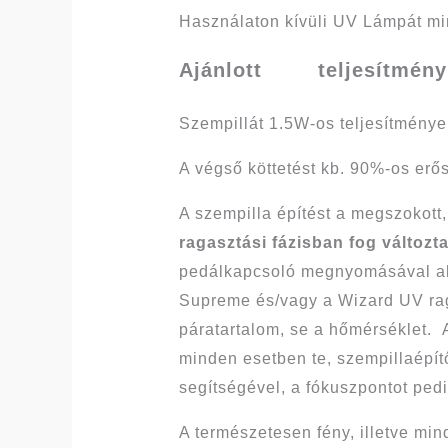
Használaton kívüli UV Lámpát mi
Ajánlott teljesítm
Szempillát 1.5W-os teljesítményen
A végső köttetést kb. 90%-os erő
A szempilla építést a megszokott,
ragasztási fázisban fog változ
pedálkapcsoló megnyomásával akti
Supreme és/vagy a Wizard UV raga
páratartalom, se a hőmérséklet. 
minden esetben te, szempillaépítő
segítségével, a fókuszpontot pedi
A természetesen fény, illetve mi