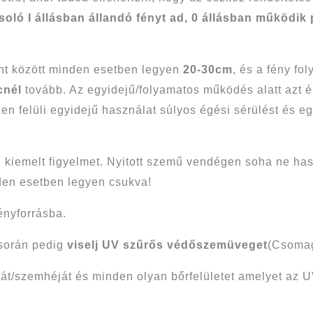
soló I állásban állandó fényt ad, 0 állásban működik
ont között minden esetben legyen
20-30cm
, és a fény f
cnél
tovább. Az egyidejű/folyamatos működés alatt azt é
zen felüli egyidejű használat súlyos égési sérülést és 
 kiemelt figyelmet. Nyitott szemű vendégen soha ne hasz
den esetben legyen csukva!
ényforrásba.
 során pedig
viselj UV szűrős védőszemüveget
(Csomag
t/szemhéját és minden olyan bőrfelületet amelyet az UV