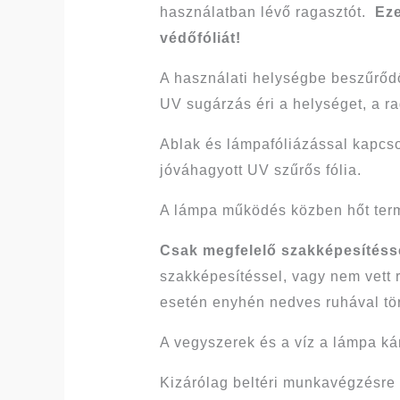
használatban lévő ragasztót.
Eze
védőfóliát!
A használati helységbe beszűrőd
UV sugárzás éri a helységet, a r
Ablak és lámpafóliázással kapcs
jóváhagyott UV szűrős fólia.
A lámpa működés közben hőt terme
Csak megfelelő szakképesítésse
szakképesítéssel, vagy nem vett 
esetén enyhén nedves ruhával tör
A vegyszerek és a víz a lámpa k
Kizárólag beltéri munkavégzésre