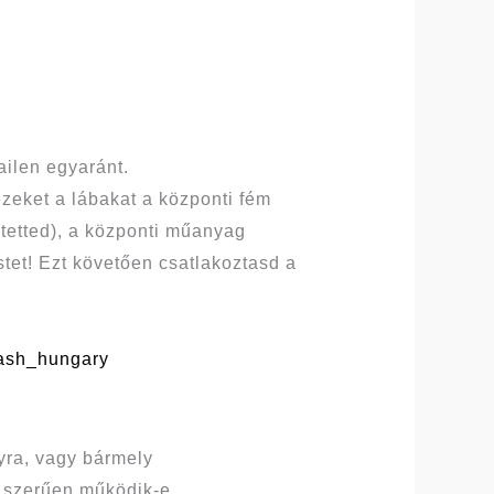
ilen egyaránt.
zeket a lábakat a központi fém
 tetted), a központi műanyag
stet! Ezt követően csatlakoztasd a
ash_hungary
gyra, vagy bármely
és szerűen működik-e.