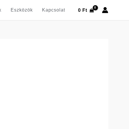
k
Eszközök
Kapcsolat
0
Ft