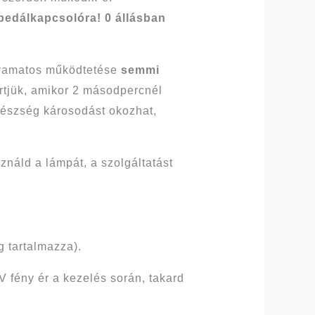
 pedálkapcsolóra! 0 állásban
olyamatos működtetése
semmi
rtjük, amikor 2 másodpercnél
egészség károsodást okozhat,
náld a lámpát, a szolgáltatást
 tartalmazza).
 fény ér a kezelés során, takard