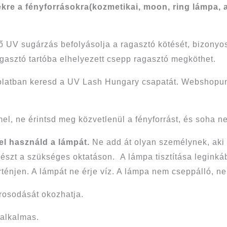
kre a fényforrásokra(kozmetikai, moon, ring lámpa, 
ő UV sugárzás befolyásolja a ragasztó kötését, bizon
agasztó tartóba elhelyezett csepp ragasztó megköthet.
olatban keresd a UV Lash Hungary csapatát. Webshopun
l, ne érintsd meg közvetlenül a fényforrást, és soha n
l használd a lámpát.
Ne add át olyan személynek, aki
részt a szükséges oktatáson. A lámpa tisztítása legink
ténjen. A lámpát ne érje víz. A lámpa nem cseppálló, ne
árosodását okozhatja.
 alkalmas.