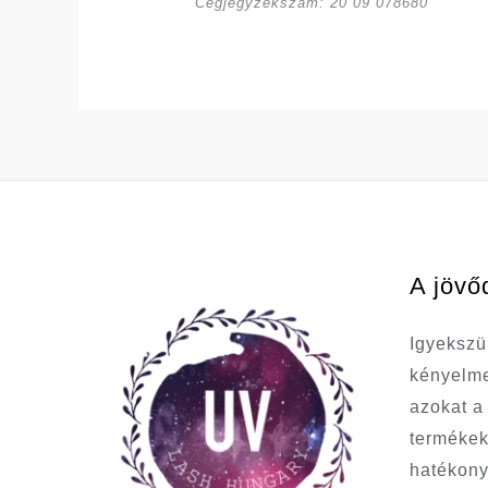
Cégjegyzékszám: 20 09 078680
A jövő
Igyekszü
kényelme
azokat 
termékek
hatékony