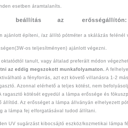
nden esetben áramtalaníts.
ény beállítás az erősségállítón:
 ajánlott építeni, /az állító pótméter a skálázás felénél
sségen(3W-os teljesítményen) ajánlott végezni.
 oktatódtól tanult, vagy általad preferált módon végezh
tatni az eddig megszokott munkafolyamaton.
A felhelye
válható a fényforrás, azt ezt követő villanásra 1-2 má
sztó. Azonnal elérhető a teljes kötést, nem befolyásol
A ragasztó kötését egyedül a lámpa erőssége és fókuszpo
 állítód. Az erősséget a lámpa állványán elhelyezett pót
g a lámpa fej elforgatásával tudod állítani.
nden UV sugárzást kibocsájtó eszköz/kozmetikai lámpa fé