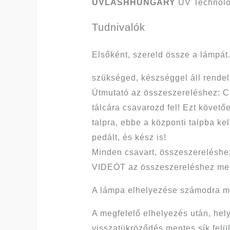
UVLASHHUNGARY
UV Technológ
Tudnivalók
Elsőként, szereld össze a lámpá
szükséged, készséggel áll rende
Útmutató az összeszereléshez: Cs
tálcára csavarozd fel! Ezt követő
talpra, ebbe a központi talpba ke
pedált, és kész is!
Minden csavart, összeszereléshe
VIDEÓT az összeszereléshez meg
A lámpa elhelyezése számodra meg
A megfelelő elhelyezés után, hely
visszatükröződés mentes sík felü