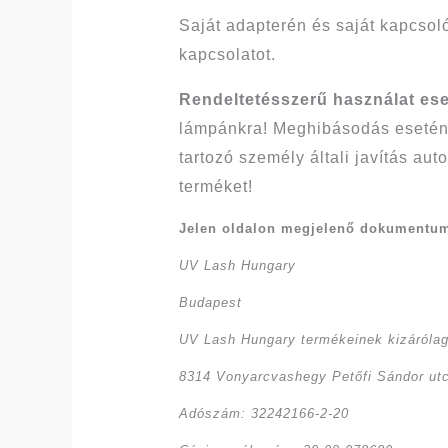
Saját adapterén és saját kapcsol
kapcsolatot.
Rendeltetésszerű használat eset
lámpánkra! Meghibásodás esetén 
tartozó személy általi javítás a
terméket!
Jelen oldalon megjelenő dokumentum é
UV Lash Hungary
Budapest
UV Lash Hungary termékeinek kizárólag
8314 Vonyarcvashegy Petőfi Sándor ut
Adószám: 32242166-2-20