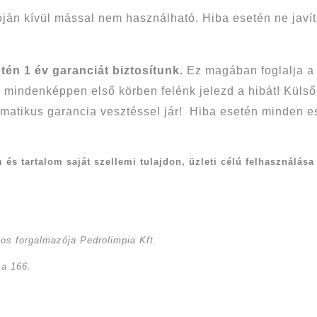
óján kívül mással nem használható. Hiba esetén ne javí
én 1 év garanciát biztosítunk.
Ez magában foglalja a t
mindenképpen első körben felénk jelezd a hibát! Kül
utomatikus garancia vesztéssel jár! Hiba esetén minden 
s tartalom saját szellemi tulajdon, üzleti célú felhasználása
os forgalmazója Pedrolimpia Kft.
ca 166.