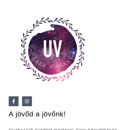
A jövőd a jövőnk!
Igyekszünk mindent megtenni, hogy kényelmesen