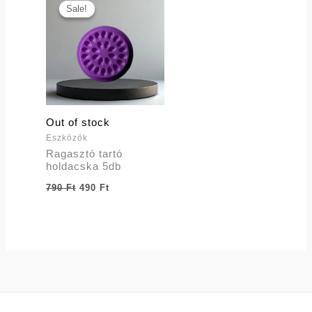
price
price
Sale!
Sale!
was:
is:
790 Ft.
490 Ft.
Out of stock
Eszközök
Ragasztó tartó
holdacska 5db
790
Ft
490
Ft