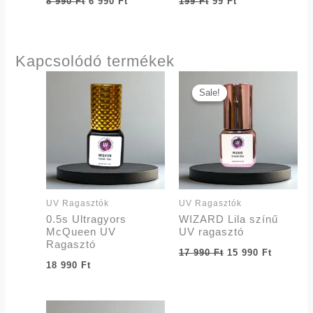
8 990
Ft
6 990
Ft
199
Ft
99
Ft
Kapcsolódó termékek
Original
Current
price
price
Sale!
Sale!
was:
is:
17
15
990 Ft.
990 Ft.
UV Ragasztók
UV Ragasztók
0.5s Ultragyors
WIZARD Lila színű
McQueen UV
UV ragasztó
Ragasztó
17 990
Ft
15 990
Ft
18 990
Ft
Original
Current