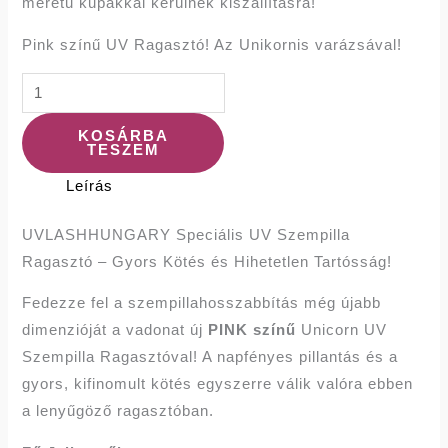
méretű kupakkal kerülnek kiszállításra!
Pink színű UV Ragasztó! Az Unikornis varázsával!
KOSÁRBA
TESZEM
Leírás
UVLASHHUNGARY Speciális UV Szempilla
Ragasztó – Gyors Kötés és Hihetetlen Tartósság!
Fedezze fel a szempillahosszabbítás még újabb
dimenzióját a vadonat új
PINK színű
Unicorn UV
Szempilla Ragasztóval! A napfényes pillantás és a
gyors, kifinomult kötés egyszerre válik valóra ebben
a lenyűgöző ragasztóban.