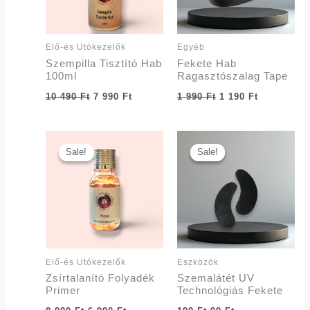
Elő-és Utókezelők
Egyéb
Szempilla Tisztító Hab
Fekete Hab
100ml
Ragasztószalag Tape
10 490
Ft
7 990
Ft
1 990
Ft
1 190
Ft
Original
Current
Original
Current
price
price
price
price
Sale!
Sale!
Sale!
Sale!
was:
is:
was:
is:
8
6
199 Ft.
99 Ft.
990 Ft.
990 Ft.
Elő-és Utókezelők
Eszközök
Zsírtalanító Folyadék
Szemalátét UV
Primer
Technológiás Fekete