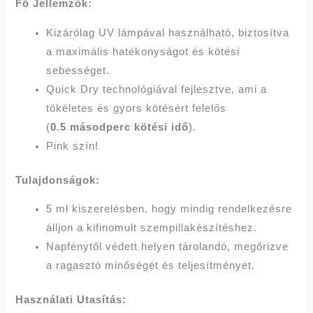
Fő Jellemzők:
Kizárólag UV lámpával használható, biztosítva
a maximális hatékonyságot és kötési
sebességet.
Quick Dry technológiával fejlesztve, ami a
tökéletes és gyors kötésért felelős
(
0.5 másodperc kötési idő
).
Pink szín!
Tulajdonságok:
5 ml kiszerelésben, hogy mindig rendelkezésre
álljon a kifinomult szempillakészítéshez.
Napfénytől védett helyen tárolandó, megőrizve
a ragasztó minőségét és teljesítményét.
Használati Utasítás: