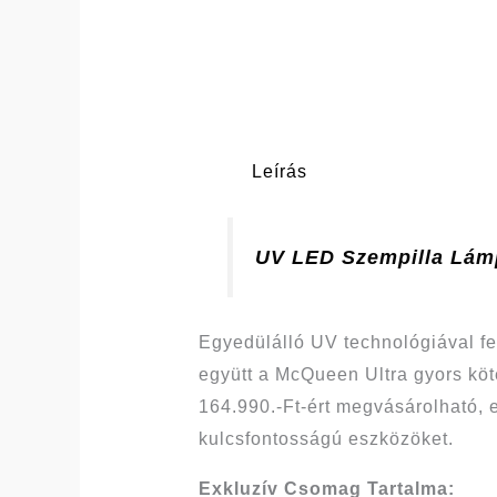
Leírás
UV LED Szempilla Lám
Egyedülálló UV technológiával f
együtt a McQueen Ultra gyors kö
164.990.-Ft-ért megvásárolható, 
kulcsfontosságú eszközöket.
Exkluzív Csomag Tartalma: