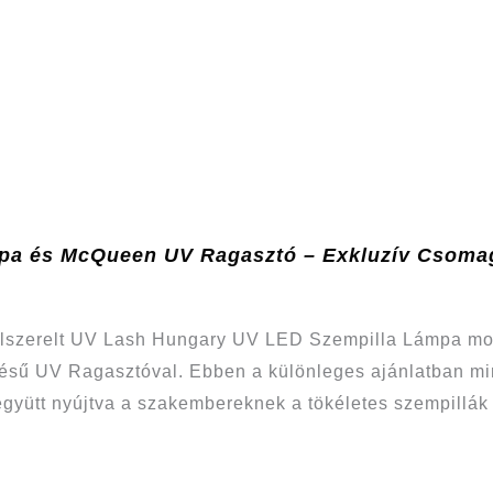
pa és McQueen UV Ragasztó – Exkluzív Csomag
elszerelt UV Lash Hungary UV LED Szempilla Lámpa mos
tésű UV Ragasztóval. Ebben a különleges ajánlatban mi
együtt nyújtva a szakembereknek a tökéletes szempillák