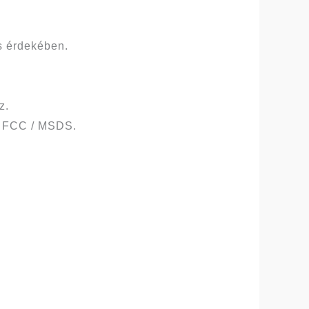
s érdekében.
z.
/ FCC / MSDS.