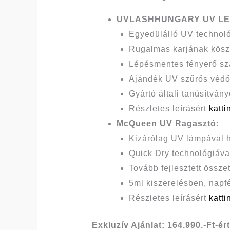
UVLASHHUNGARY UV LED 
Egyedülálló UV technoló
Rugalmas karjának kösz
Lépésmentes fényerő sza
Ajándék UV szűrős védő
Gyártó általi tanúsítv
Részletes leírásért
katti
McQueen UV Ragasztó:
Kizárólag UV lámpával 
Quick Dry technológiával 
Tovább fejlesztett össz
5ml kiszerelésben, napfé
Részletes leírásért
katti
Exkluzív Ajánlat: 164.990.-Ft-ért